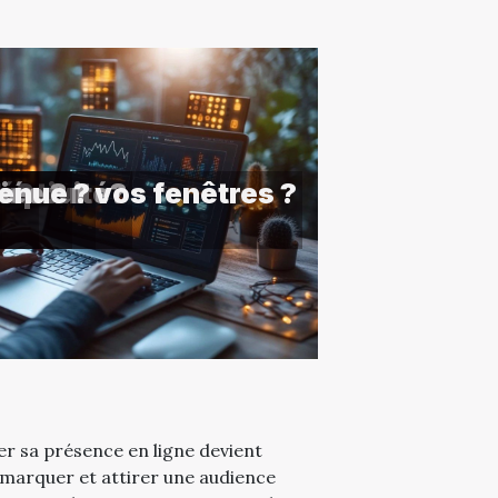
uctivité?
té?
ux pour vos fenêtres ?
iée ?
tenue ?
er sa présence en ligne devient
marquer et attirer une audience