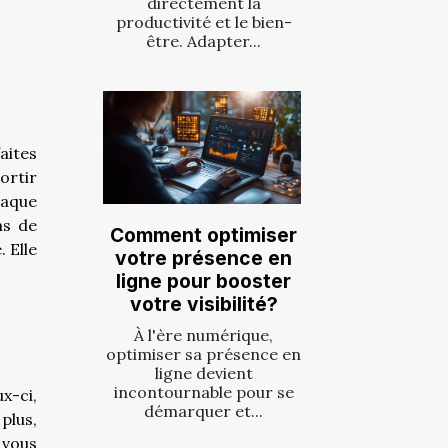
directement la
productivité et le bien-
être. Adapter...
aites
sortir
haque
ns de
Comment optimiser
 Elle
votre présence en
ligne pour booster
votre visibilité?
À l'ère numérique,
optimiser sa présence en
ligne devient
incontournable pour se
x-ci,
démarquer et...
plus,
 vous