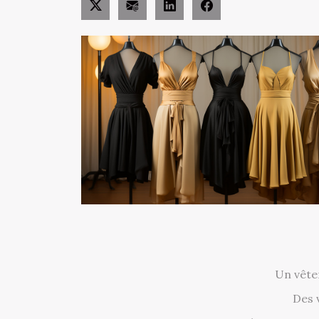
Un vête
Des 