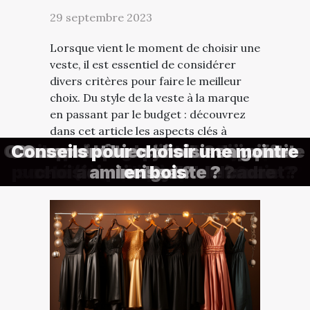
29 septembre 2023
Lorsque vient le moment de choisir une
veste, il est essentiel de considérer
divers critères pour faire le meilleur
choix. Du style de la veste à la marque
en passant par le budget : découvrez
dans cet article les aspects clés à
prendre en compte lors de l’achat de
Comment bien s’habiller en été ?
Pourquoi opter pour le style Y2K ?
Que savoir sur le jilbab ?
Comment bien choisir une coiffure
Pourquoi opter pour des bijoux en
Quels critères prendre en compte
À la découverte des sacs les plus
Quels sont les facteurs à prendre
Que faut-il savoir sur les baskets
Quelle poussette privilégier pour
Conseils pour choisir une montre
Quels sont les critères à prendre
Comment être chic avec un petit
Essentiels à savoir sur les robes
Quels sont les critères de choix
Comment assortir ses bijoux et
Comment connaître le degré de
Comment bien choisir sa gaine
L'impact de Maybelline sur les
Comment personnaliser votre
Bikepacking : tout savoir pour
Comment choisir une bretelle
Quels sont les types de bois
Explorer les services d'un
Comment optimiser votre
votre prochaine veste. Le...
organisateur de mariage en Corse
utilisés pour les montres en bois ?
parfaite d’homme pour compléter
en compte pour choisir la robe de
pureté (la qualité) d'un diamant ?
son sac à main pour une sortie ?
présence en ligne pour booster
en compte pour bien choisir les
routine matinale pour booster
choisir sa sacoche de cadre
tendances cosmétiques
écologiques du moment
pour acheter sa veste ?
d’un polo de qualité ?
voyager avec bébé ?
acier inoxydable ?
amincissante ?
des années 60
écologiques ?
budget ?
en bois
?
rideaux pour vos fenêtres ?
votre productivité?
votre visibilité?
internationales
votre tenue ?
mariée ?