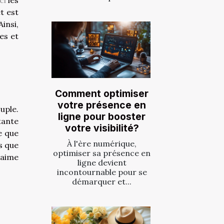
ci
les
t est
insi,
es et
Comment optimiser
votre présence en
uple.
ligne pour booster
tante
votre visibilité?
ve que
À l'ère numérique,
s que
optimiser sa présence en
 aime
ligne devient
incontournable pour se
démarquer et...