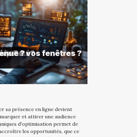
uctivité?
té?
ux pour vos fenêtres ?
iée ?
tenue ?
er sa présence en ligne devient
marquer et attirer une audience
echniques d'optimisation permet de
d'accroître les opportunités, que ce