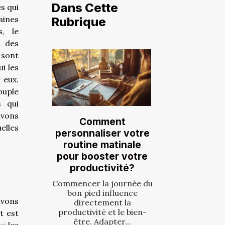
Dans Cette
s qui
aines
Rubrique
s, le
à des
 sont
i les
 eux.
ouple
s qui
uvons
Comment
elles
personnaliser votre
routine matinale
pour booster votre
productivité?
Commencer la journée du
bon pied influence
avons
directement la
productivité et le bien-
t est
être. Adapter...