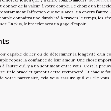
forcer le lien qu’il y a entre vous. D’ailleurs,
découvrez i
t donner de la valeur à votre couple. Le choix d’un bracele
constamment l’affection que vous avez l’un envers l’autre. A
uple connaîtra une durabilité à travers le temps, les rêv
ser. En plus, le bracelet sera un gage d’espoir.
nts
ir capable de lier ou de déterminer la longévité d’un co
 couple repose la confiance de leur amour. Une chose impor
’un à l’autre qu’il y a un sentiment entre vous. C’est la preu
tre. Et le bracelet garantit cette réciprocité. Et chaque foi
e votre partenaire, cela vous rassure qu’il ou elle vous