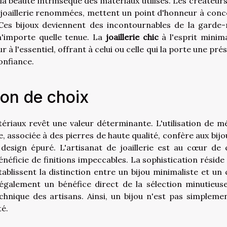
a beauté intrinsèque des matériaux utilisés. Les créateurs,
 joaillerie renommées, mettent un point d'honneur à conc
. Ces bijoux deviennent des incontournables de la garde-
n'importe quelle tenue. La
joaillerie chic
à l'esprit minima
 à l'essentiel, offrant à celui ou celle qui la porte une pré
onfiance.
ion de choix
atériaux revêt une valeur déterminante. L'utilisation de m
ine, associée à des pierres de haute qualité, confère aux bij
design épuré. L'artisanat de joaillerie est au cœur de 
éficie de finitions impeccables. La sophistication réside
 établissent la distinction entre un bijou minimaliste et un 
t également un bénéfice direct de la sélection minutieus
chnique des artisans. Ainsi, un bijou n'est pas simpleme
é.