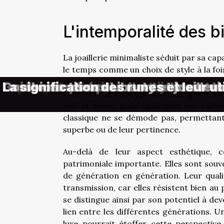
L'intemporalité des b
La joaillerie minimaliste séduit par sa ca
le temps comme un choix de style à la fo
par leur simplicité et leur élégance d
Exploration du symbolisme des ann
Stratégies de style avec bijoux mi
Exploration des tendances modern
Comment choisir votre bijou arbre d
Guide complet pour l'entretien et l
Combinez tissus Liberty et joailleri
La signification des runes et leur u
collection de bijoux personnelle grâce à 
chic et sobre, mais également une valeur
classique ne se démode pas, permettant 
superbe ou de leur pertinence.
Au-delà de leur aspect esthétique, c
patrimoniale importante. Elles sont souv
de génération en génération. Leur quali
transmission, car elles résistent bien au
se distingue ainsi par son potentiel à dev
lien entre les différentes générations. 
luxe pourrait étoffer cette perspective