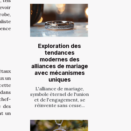
 tels
evoir
robe,
liste
sence
Exploration des
tendances
modernes des
alliances de mariage
étaux
avec mécanismes
oux un
uniques
cette
L'alliance de mariage,
 dans
symbole éternel de l'union
chef-
et de l'engagement, se
réinvente sans cesse...
e des
nt un