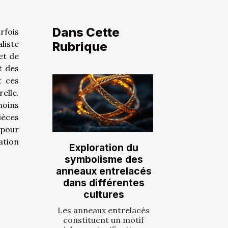
Dans Cette
fois
liste
Rubrique
et de
t des
t ces
elle.
moins
ièces
 pour
ation
Exploration du
symbolisme des
anneaux entrelacés
dans différentes
cultures
Les anneaux entrelacés
constituent un motif