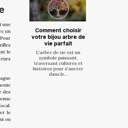
e
t une
Comment choisir
ec un
votre bijou arbre de
 Pour
vie parfait
illes
nt le
L'arbre de vie est un
symbole puissant,
teurs
traversant cultures et
histoires pour s'ancrer
dans le...
bague
monie
r des
tenue
ocal.
er le
ui ou