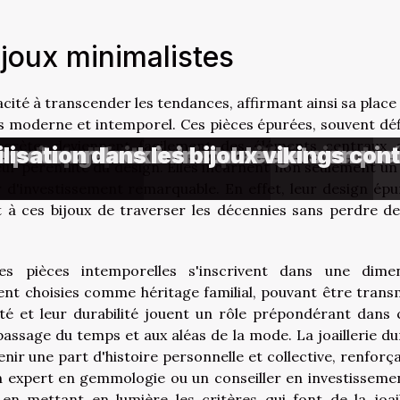
ijoux minimalistes
pacité à transcender les tendances, affirmant ainsi sa place
is moderne et intemporel. Ces pièces épurées, souvent déf
iscrète, deviennent facilement des éléments centraux 
eaux entrelacés dans différentes c
nimalistes pour un impact maximal
es des alliances de mariage avec 
e vie parfait
e rechargement des bracelets en pie
e pour un look inimitable
tilisation dans les bijoux vikings co
leur perennité du design. Elles incarnent non seulement un 
 d'investissement remarquable. En effet, leur design épu
à ces bijoux de traverser les décennies sans perdre de
es pièces intemporelles s'inscrivent dans une dime
ent choisies comme héritage familial, pouvant être trans
té et leur durabilité jouent un rôle prépondérant dans 
 passage du temps et aux aléas de la mode. La joaillerie du
enir une part d'histoire personnelle et collective, renforça
Un expert en gemmologie ou un conseiller en investisseme
 en mettant en lumière les critères qui font de la joail