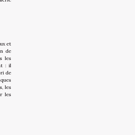
ux et
in de
s les
 : il
ri de
iques
, les
r les