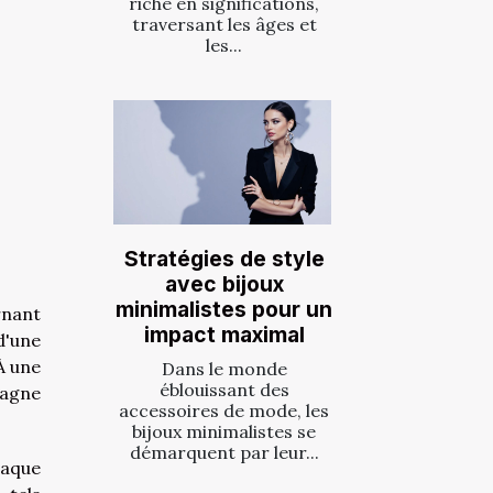
riche en significations,
traversant les âges et
les...
Stratégies de style
avec bijoux
minimalistes pour un
rnant
impact maximal
d'une
À une
Dans le monde
éblouissant des
agne
accessoires de mode, les
bijoux minimalistes se
démarquent par leur...
haque