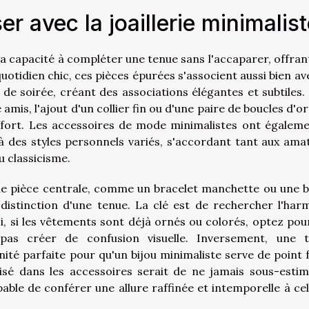
 avec la joaillerie minimalist
 sa capacité à compléter une tenue sans l'accaparer, offran
uotidien chic, ces pièces épurées s'associent aussi bien av
 de soirée, créant des associations élégantes et subtiles.
mis, l'ajout d'un collier fin ou d'une paire de boucles d'ore
ffort. Les accessoires de mode minimalistes ont égaleme
 des styles personnels variés, s'accordant tant aux ama
 classicisme.
le pièce centrale, comme un bracelet manchette ou une 
distinction d'une tenue. La clé est de rechercher l'har
si, si les vêtements sont déjà ornés ou colorés, optez pou
 pas créer de confusion visuelle. Inversement, une 
té parfaite pour qu'un bijou minimaliste serve de point f
lisé dans les accessoires serait de ne jamais sous-estim
pable de conférer une allure raffinée et intemporelle à cel