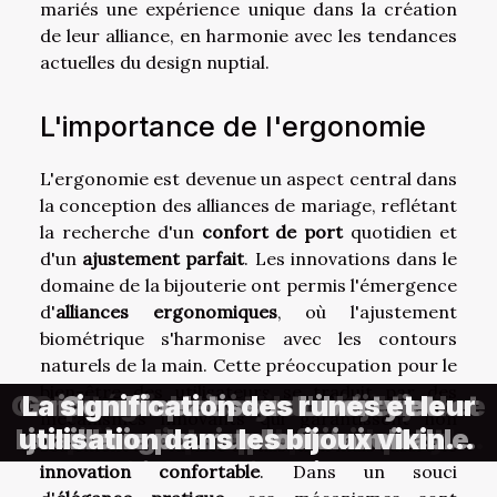
mariés une expérience unique dans la création
de leur alliance, en harmonie avec les tendances
actuelles du design nuptial.
L'importance de l'ergonomie
L'ergonomie est devenue un aspect central dans
la conception des alliances de mariage, reflétant
la recherche d'un
confort de port
quotidien et
d'un
ajustement parfait
. Les innovations dans le
domaine de la bijouterie ont permis l'émergence
d'
alliances ergonomiques
, où l'ajustement
biométrique s'harmonise avec les contours
naturels de la main. Cette préoccupation pour le
bien-être des utilisateurs se traduit par des
Comment choisir votre bijou arbre
Guide complet pour l'entretien et
Joaillerie minimaliste – Sélection
La signification des runes et leur
Exploration du symbolisme des
Stratégies de style avec bijoux
Combinez tissus Liberty et
mécanismes innovants qui garantissent non
le rechargement des bracelets en
utilisation dans les bijoux vikings
de pièces épurées pour un style
joaillerie pour un look inimitable
minimalistes pour un impact
anneaux entrelacés dans
de vie parfait
seulement une facilité d'utilisation mais aussi une
différentes cultures
pierres naturelles
contemporains
chic et sobre
maximal
innovation confortable
. Dans un souci